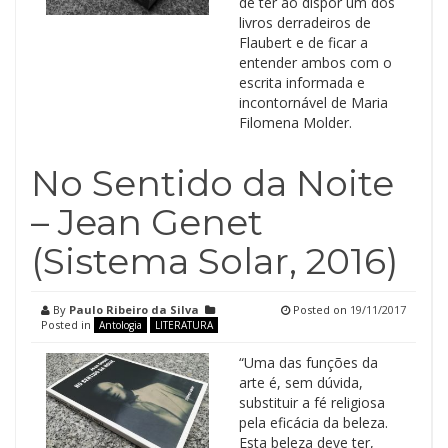
de ter ao dispôr um dos
livros derradeiros de
Flaubert e de ficar a
entender ambos com o
escrita informada e
incontornável de Maria
Filomena Molder.
No Sentido da Noite
– Jean Genet
(Sistema Solar, 2016)
By
Paulo Ribeiro da Silva
Posted on
19/11/2017
Posted in
Antologia
LITERATURA
“Uma das funções da
arte é, sem dúvida,
substituir a fé religiosa
pela eficácia da beleza.
Esta beleza deve ter,