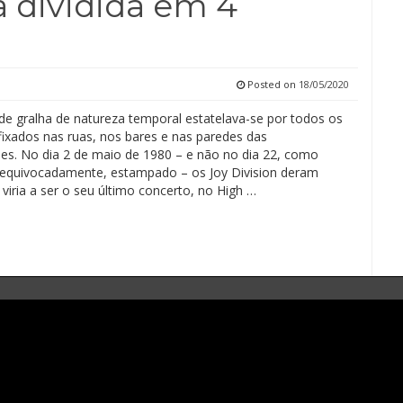
ia dividida em 4
Posted on
18/05/2020
e gralha de natureza temporal estatelava-se por todos os
fixados nas ruas, nos bares e nas paredes das
des. No dia 2 de maio de 1980 – e não no dia 22, como
, equivocadamente, estampado – os Joy Division deram
viria a ser o seu último concerto, no High …