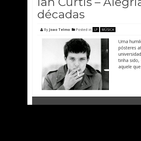
Ian Curtis – Alegr
décadas
By
Joao Telmo
Posted in
LP
MÚSICA
Uma humild
pósteres a
universida
tinha sido
aquele que 