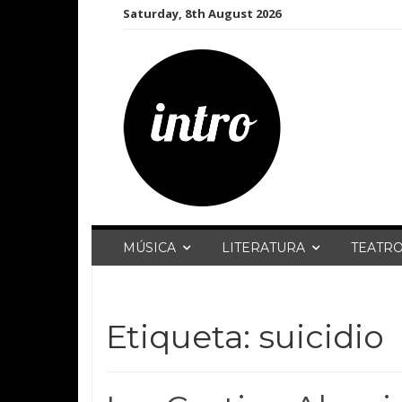
Skip
Saturday, 8th August 2026
to
content
MÚSICA
LITERATURA
TEATR
Etiqueta:
suicidio