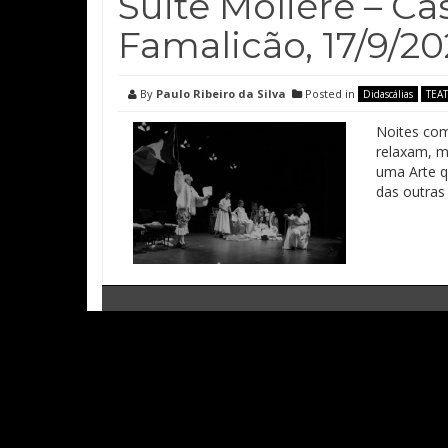
Suite Molière – Ca
Famalicão, 17/9/20
By
Paulo Ribeiro da Silva
Posted in
Didascálias
TEA
Noites com
relaxam, m
uma Arte q
das outras