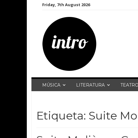
Skip
Friday, 7th August 2026
to
content
MÚSICA
LITERATURA
TEATR
Etiqueta:
Suite Mo