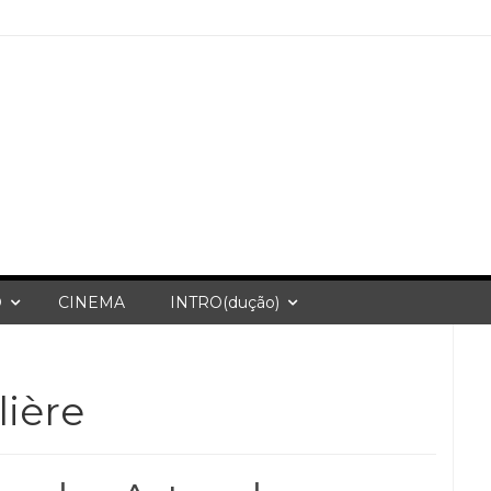
O
CINEMA
INTRO(dução)
lière