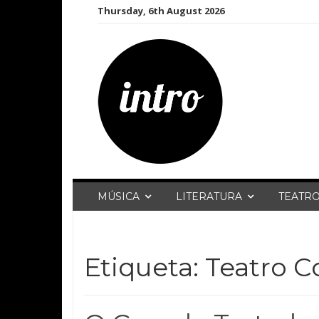
Skip
Thursday, 6th August 2026
to
content
MÚSICA
LITERATURA
TEATR
Etiqueta:
Teatro C