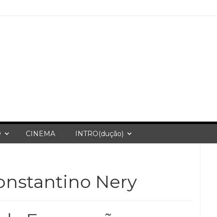
O
CINEMA
INTRO(dução)
onstantino Nery