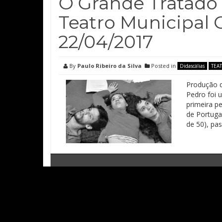
O Grande Tratado
Teatro Municipal 
22/04/2017
By
Paulo Ribeiro da Silva
Posted in
Didascálias
TEA
Produção d
Pedro foi 
primeira pe
de Portuga
de 50), pa