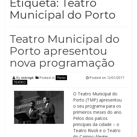
Etiqueta:
Teatro
Municipal do Porto
Teatro Municipal do
Porto apresentou
nova programação
By
intropt
Posted in
Posted on
12/01/2017
Ponto
TEATRO
O Teatro Municipal do
Porto (TMP) apresentou
o seu programa para os
primeiros meses do ano.
Pelos dois palcos
principais da cidade – o
Teatro Rivoli e o Teatro
do Campo Alegre –