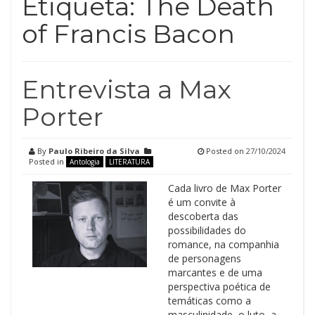
Etiqueta:
The Death
of Francis Bacon
Entrevista a Max
Porter
By
Paulo Ribeiro da Silva
Posted on
27/10/2024
Posted in
Antologia
LITERATURA
Cada livro de Max Porter
é um convite à
descoberta das
possibilidades do
romance, na companhia
de personagens
marcantes e de uma
perspectiva poética de
temáticas como a
masculinidade, o luto, a