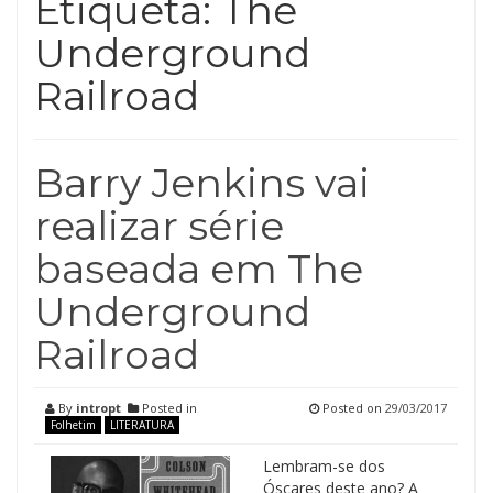
Etiqueta:
The
Underground
Railroad
Barry Jenkins vai
realizar série
baseada em The
Underground
Railroad
By
intropt
Posted in
Posted on
29/03/2017
Folhetim
LITERATURA
Lembram-se dos
Óscares deste ano? A