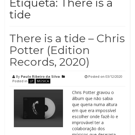
Etiqueta:
There is a
tide
There is a tide – Chris
Potter (Edition
Records, 2020)
By
Paulo Ribeiro da Silva
Posted on
03/12/2020
Posted in
LP
MÚSICA
Chris Potter gravou o
álbum que não sabia
que queria numa altura
em que era impossível
escolher onde fazê-lo e
improvável ter a
colaboração dos
músicos que desejaria