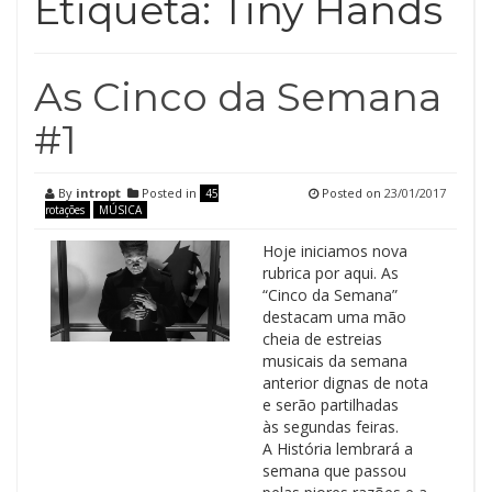
Etiqueta:
Tiny Hands
As Cinco da Semana
#1
By
intropt
Posted in
Posted on
23/01/2017
45
rotações
MÚSICA
Hoje iniciamos nova
rubrica por aqui. As
“Cinco da Semana”
destacam uma mão
cheia de estreias
musicais da semana
anterior dignas de nota
e serão partilhadas
às segundas feiras.
A História lembrará a
semana que passou