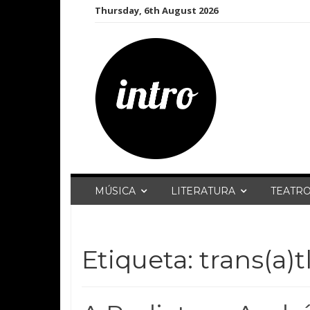
Skip
Thursday, 6th August 2026
to
content
MÚSICA
LITERATURA
TEATR
Etiqueta:
trans(a)t