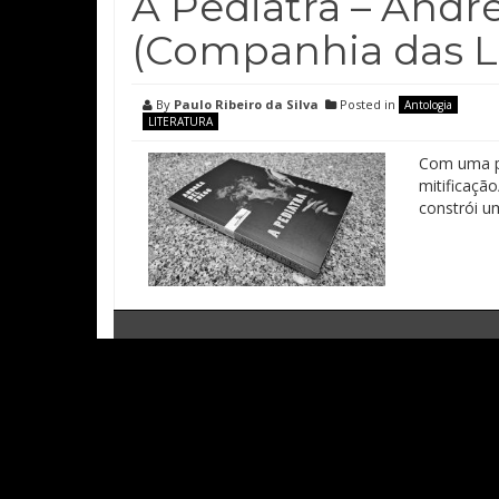
A Pediatra – Andr
(Companhia das Le
By
Paulo Ribeiro da Silva
Posted in
Antologia
LITERATURA
Com uma pr
mitificaçã
constrói um