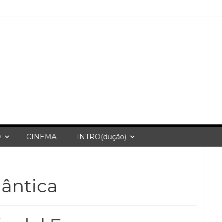
O
CINEMA
INTRO(dução)
lântica