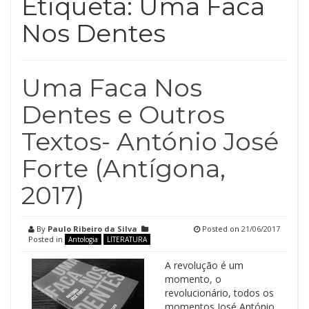
Etiqueta:
Uma Faca
Nos Dentes
Uma Faca Nos
Dentes e Outros
Textos- António José
Forte (Antígona,
2017)
By
Paulo Ribeiro da Silva
Posted on
21/06/2017
Posted in
Antologia
LITERATURA
A revolução é um
momento, o
revolucionário, todos os
momentos José António