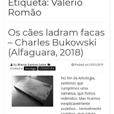
Etiqueta:
Valério
Romão
Os cães ladram facas
– Charles Bukowski
(Alfaguara, 2018)
By
Maria Santos Leite
Posted on
03/01/2019
Posted in
Antologia
LITERATURA
No fim da Antologia,
sentimos que
cumprimos uma
narrativa, que fomos
redimidos. Mas ficamos
inexplicavelmente
sozinhos… terrivelmente
sozinhos, mas talvez