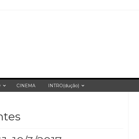
O
CINEMA
INTRO(dução)
ntes