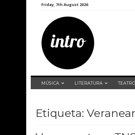
Skip
Friday, 7th August 2026
to
content
MÚSICA
LITERATURA
TEATR
Etiqueta:
Veranea