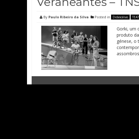
Veraneantes – TNSJ
By
Paulo Ribeiro da Silva
Posted in
Didascálias
TEA
Gorki, um 
produto da
génese, o 
contemporâ
assombroso