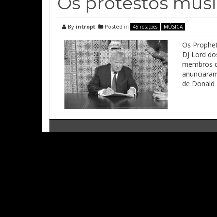
Os protestos musi
By
intropt
Posted in
45 rotações
MÚSICA
Os Prophet
DJ Lord do
membros do
anunciaram
de Donald