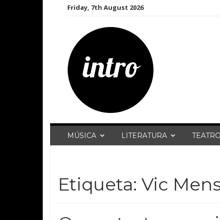
Skip
Friday, 7th August 2026
to
content
MÚSICA
LITERATURA
TEATR
Etiqueta:
Vic Men