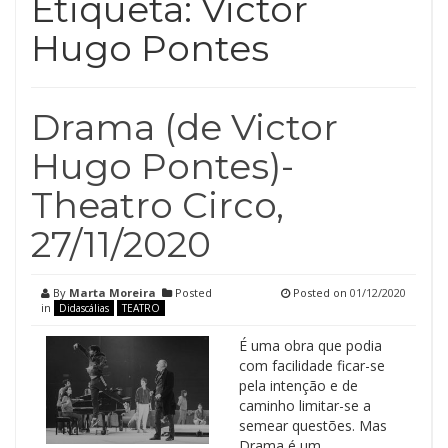
Etiqueta:
Victor
Hugo Pontes
Drama (de Victor
Hugo Pontes)-
Theatro Circo,
27/11/2020
By
Marta Moreira
Posted
Posted on
01/12/2020
in
Didascálias
TEATRO
É uma obra que podia
com facilidade ficar-se
pela intenção e de
caminho limitar-se a
semear questões. Mas
Drama é um