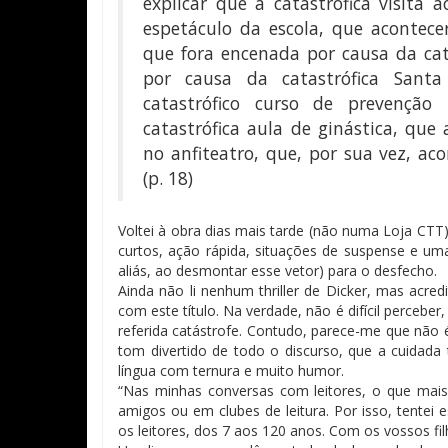
explicar que a catastrófica visita 
espetáculo da escola, que acontece
que fora encenada por causa da cata
por causa da catastrófica Sant
catastrófico curso de prevenção
catastrófica aula de ginástica, que
no anfiteatro, que, por sua vez, aco
(p. 18)
Voltei à obra dias mais tarde (não numa Loja CTT) 
curtos, ação rápida, situações de suspense e um
aliás, ao desmontar esse vetor) para o desfecho.
Ainda não li nenhum thriller de Dicker, mas acre
com este título. Na verdade, não é difícil percebe
referida catástrofe. Contudo, parece-me que não 
tom divertido de todo o discurso, que a cuidada 
língua com ternura e muito humor.
“Nas minhas conversas com leitores, o que mais 
amigos ou em clubes de leitura. Por isso, tentei 
os leitores, dos 7 aos 120 anos. Com os vossos fil