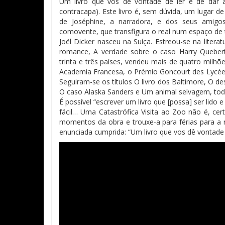
Um livro que vos dê vontade de ler e de dar a 
contracapa). Este livro é, sem dúvida, um lugar 
de Joséphine, a narradora, e dos seus amigos
comovente, que transfigura o real num espaço de t
Joël Dicker nasceu na Suíça. Estreou-se na liter
romance, A verdade sobre o caso Harry Quebert
trinta e três países, vendeu mais de quatro mil
Academia Francesa, o Prémio Goncourt des Lycéen
Seguiram-se os títulos O livro dos Baltimore, O 
O caso Alaska Sanders e Um animal selvagem, todo
É possível “escrever um livro que [possa] ser lido 
fácil… Uma Catastrófica Visita ao Zoo não é, cer
momentos da obra e trouxe-a para férias para a r
enunciada cumprida: “Um livro que vos dê vontade de