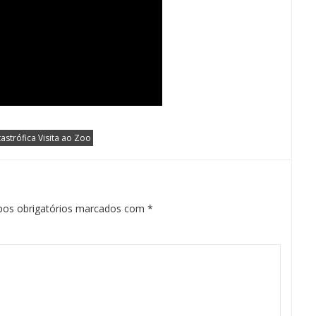
strófica Visita ao Zoo
os obrigatórios marcados com
*