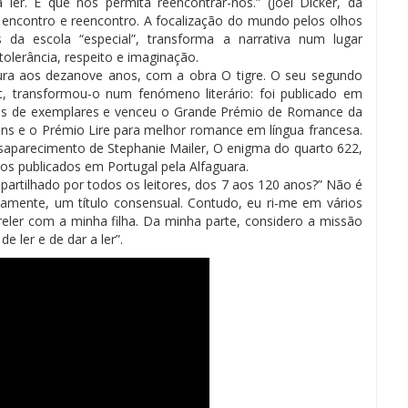
ler. E que nos permita reencontrar-nos.” (Joël Dicker, da
de encontro e reencontro. A focalização do mundo pelos olhos
 da escola “especial”, transforma a narrativa num lugar
olerância, respeito e imaginação.
atura aos dezanove anos, com a obra O tigre. O seu segundo
, transformou-o num fenómeno literário: foi publicado em
hões de exemplares e venceu o Grande Prémio de Romance da
s e o Prémio Lire para melhor romance em língua francesa.
desaparecimento de Stephanie Mailer, O enigma do quarto 622,
s publicados em Portugal pela Alfaguara.
e partilhado por todos os leitores, dos 7 aos 120 anos?” Não é
tamente, um título consensual. Contudo, eu ri-me em vários
eler com a minha filha. Da minha parte, considero a missão
 ler e de dar a ler”.