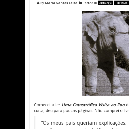
By
Maria Santos Leite
Posted in
Antologia
LITERATU
Comecei a ler
Uma Catastrófica Visita ao Zoo
d
curta, deu para poucas páginas. Não comprei o livr
“Os meus pais queriam explicações, m