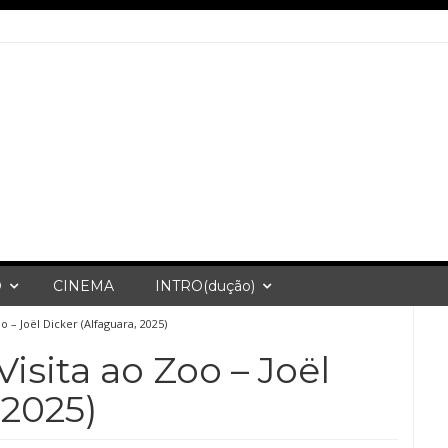
O
CINEMA
INTRO(dução)
o – Joël Dicker (Alfaguara, 2025)
isita ao Zoo – Joël
 2025)