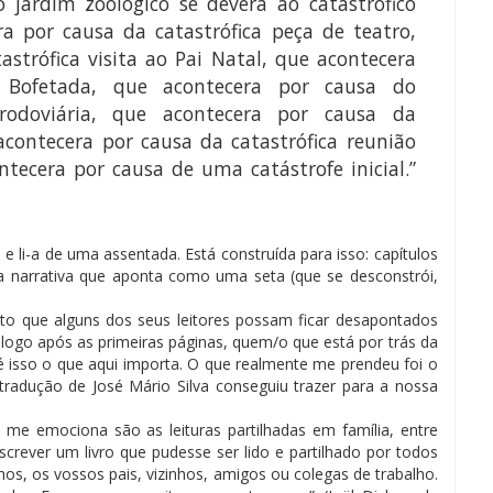
ao jardim zoológico se devera ao catastrófico
ra por causa da catastrófica peça de teatro,
strófica visita ao Pai Natal, que acontecera
a Bofetada, que acontecera por causa do
 rodoviária, que acontecera por causa da
 acontecera por causa da catastrófica reunião
ntecera por causa de uma catástrofe inicial.”
e li-a de uma assentada. Está construída para isso: capítulos
a narrativa que aponta como uma seta (que se desconstrói,
dito que alguns dos seus leitores possam ficar desapontados
r, logo após as primeiras páginas, quem/o que está por trás da
é isso o que aqui importa. O que realmente me prendeu foi o
tradução de José Mário Silva conseguiu trazer para a nossa
me emociona são as leituras partilhadas em família, entre
escrever um livro que pudesse ser lido e partilhado por todos
hos, os vossos pais, vizinhos, amigos ou colegas de trabalho.