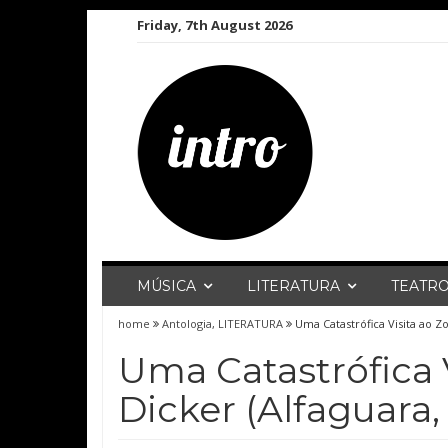
Skip
Friday, 7th August 2026
to
content
MÚSICA
LITERATURA
TEATR
home
Antologia
,
LITERATURA
Uma Catastrófica Visita ao Zo
Uma Catastrófica V
Dicker (Alfaguara,