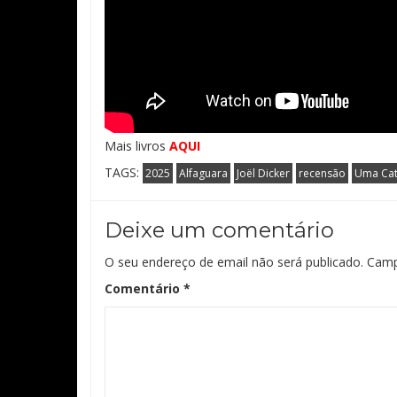
Mais livros
AQUI
TAGS:
2025
Alfaguara
Joël Dicker
recensão
Uma Cata
Deixe um comentário
O seu endereço de email não será publicado.
Camp
Comentário
*