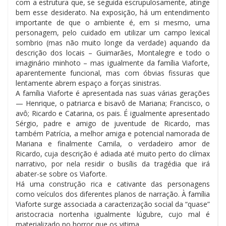
com a estrutura que, se seguida escrupulosamente, atinge
bem esse desiderato. Na exposição, há um entendimento
importante de que o ambiente é, em si mesmo, uma
personagem, pelo cuidado em utilizar um campo lexical
sombrio (mas não muito longe da verdade) aquando da
descrição dos locais – Guimarães, Montalegre e todo o
imaginário minhoto – mas igualmente da família Viaforte,
aparentemente funcional, mas com óbvias fissuras que
lentamente abrem espaço a forças sinistras.
A família Viaforte é apresentada nas suas várias gerações
— Henrique, o patriarca e bisavô de Mariana; Francisco, o
avô; Ricardo e Catarina, os pais. É igualmente apresentado
Sérgio, padre e amigo de juventude de Ricardo, mas
também Patrícia, a melhor amiga e potencial namorada de
Mariana e finalmente Camila, o verdadeiro amor de
Ricardo, cuja descrição é adiada até muito perto do clímax
narrativo, por nela residir o busílis da tragédia que irá
abater-se sobre os Viaforte.
Há uma construção rica e cativante das personagens
como veículos dos diferentes planos de narração. À família
Viaforte surge associada a caracterização social da “quase”
aristocracia nortenha igualmente lúgubre, cujo mal é
materializado no horror que os vitima.