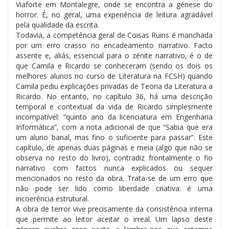
Viaforte em Montalegre, onde se encontra a génese do
horror. É, no geral, uma experiência de leitura agradável
pela qualidade da escrita.
Todavia, a competência geral de Coisas Ruins é manchada
por um erro crasso no encadeamento narrativo. Facto
assente e, aliás, essencial para o zénite narrativo, é o de
que Camila e Ricardo se conheceram (sendo os dois os
melhores alunos no curso de Literatura na FCSH) quando
Camila pediu explicações privadas de Teoria da Literatura a
Ricardo. No entanto, no capítulo 36, há uma descrição
temporal e contextual da vida de Ricardo simplesmente
incompatível: “quinto ano da licenciatura em Engenharia
Informática”, com a nota adicional de que “Sabia que era
um aluno banal, mas fino o suficiente para passar”. Este
capítulo, de apenas duas páginas e meia (algo que não se
observa no resto do livro), contradiz frontalmente o fio
narrativo com factos nunca explicados ou sequer
mencionados no resto da obra. Trata-se de um erro que
não pode ser lido como liberdade criativa: é uma
incoerência estrutural.
A obra de terror vive precisamente da consistência interna
que permite ao leitor aceitar o irreal. Um lapso deste