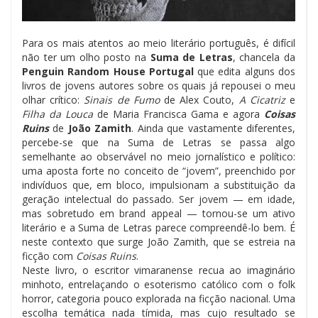
Para os mais atentos ao meio literário português, é difícil
não ter um olho posto na
Suma de Letras
, chancela da
Penguin Random House Portugal
que edita alguns dos
livros de jovens autores sobre os quais já repousei o meu
olhar crítico:
Sinais de Fumo
de Alex Couto,
A Cicatriz
e
Filha da Louca
de Maria Francisca Gama e agora
Coisas
Ruins
de
João Zamith
. Ainda que vastamente diferentes,
percebe-se que na Suma de Letras se passa algo
semelhante ao observável no meio jornalístico e político:
uma aposta forte no conceito de “jovem”, preenchido por
indivíduos que, em bloco, impulsionam a substituição da
geração intelectual do passado. Ser jovem — em idade,
mas sobretudo em brand appeal — tornou-se um ativo
literário e a Suma de Letras parece compreendê-lo bem. É
neste contexto que surge João Zamith, que se estreia na
ficção com
Coisas Ruins
.
Neste livro, o escritor vimaranense recua ao imaginário
minhoto, entrelaçando o esoterismo católico com o folk
horror, categoria pouco explorada na ficção nacional. Uma
escolha temática nada tímida, mas cujo resultado se