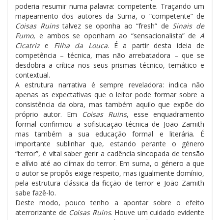
poderia resumir numa palavra: competente. Traçando um
mapeamento dos autores da Suma, o “competente” de
Coisas Ruins
talvez se oponha ao “fresh” de
Sinais de
Fumo
, e ambos se oponham ao “sensacionalista” de
A
Cicatriz
e
Filha da Louca
. É a partir desta ideia de
competência – técnica, mas não arrebatadora – que se
desdobra a crítica nos seus prismas técnico, temático e
contextual.
A estrutura narrativa é sempre reveladora: indica não
apenas as expectativas que o leitor pode formar sobre a
consistência da obra, mas também aquilo que expõe do
próprio autor. Em
Coisas Ruins
, esse enquadramento
formal confirmou a sofisticação técnica de João Zamith
mas também a sua educação formal e literária. É
importante sublinhar que, estando perante o género
“terror”, é vital saber gerir a cadência sincopada de tensão
e alívio até ao clímax do terror. Em suma, o género a que
o autor se propôs exige respeito, mas igualmente domínio,
pela estrutura clássica da ficção de terror e João Zamith
sabe fazê-lo.
Deste modo, pouco tenho a apontar sobre o efeito
aterrorizante de
Coisas Ruins
. Houve um cuidado evidente