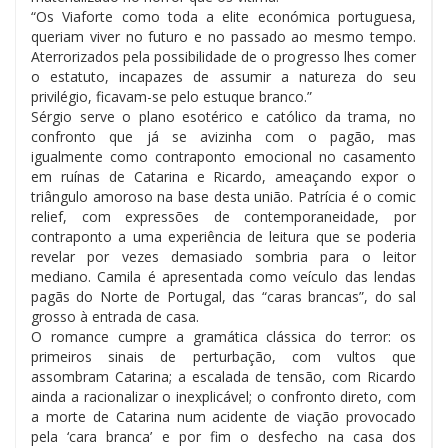
“Os Viaforte como toda a elite económica portuguesa,
queriam viver no futuro e no passado ao mesmo tempo.
Aterrorizados pela possibilidade de o progresso lhes comer
o estatuto, incapazes de assumir a natureza do seu
privilégio, ficavam-se pelo estuque branco.”
Sérgio serve o plano esotérico e católico da trama, no
confronto que já se avizinha com o pagão, mas
igualmente como contraponto emocional no casamento
em ruínas de Catarina e Ricardo, ameaçando expor o
triângulo amoroso na base desta união. Patrícia é o comic
relief, com expressões de contemporaneidade, por
contraponto a uma experiência de leitura que se poderia
revelar por vezes demasiado sombria para o leitor
mediano. Camila é apresentada como veículo das lendas
pagãs do Norte de Portugal, das “caras brancas”, do sal
grosso à entrada de casa.
O romance cumpre a gramática clássica do terror: os
primeiros sinais de perturbação, com vultos que
assombram Catarina; a escalada de tensão, com Ricardo
ainda a racionalizar o inexplicável; o confronto direto, com
a morte de Catarina num acidente de viação provocado
pela ‘cara branca’ e por fim o desfecho na casa dos