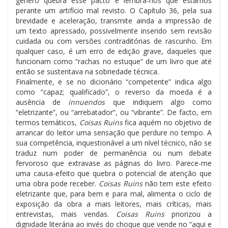
género quebra esse pacto e lembra-nos que estamos
perante um artifício mal revisto. O Capítulo 36, pela sua
brevidade e aceleração, transmite ainda a impressão de
um texto apressado, possivelmente inserido sem revisão
cuidada ou com versões contraditórias de rascunho. Em
qualquer caso, é um erro de edição grave, daqueles que
funcionam como “rachas no estuque” de um livro que até
então se sustentava na sobriedade técnica.
Finalmente, e se no dicionário “competente” indica algo
como “capaz; qualificado”, o reverso da moeda é a
ausência de
innuendos
que indiquem algo como
“eletrizante”, ou “arrebatador”, ou “vibrante”. De facto, em
termos temáticos,
Coisas Ruins
fica aquém no objetivo de
arrancar do leitor uma sensação que perdure no tempo. A
sua competência, inquestionável a um nível técnico, não se
traduz num poder de permanência ou num debate
fervoroso que extravase as páginas do livro. Parece-me
uma causa-efeito que quebra o potencial de atenção que
uma obra pode receber.
Coisas Ruins
não tem este efeito
eletrizante que, para bem e para mal, alimenta o ciclo de
exposição da obra a mais leitores, mais críticas, mais
entrevistas, mais vendas.
Coisas Ruins
priorizou a
dignidade literária ao invés do choque que vende no “aqui e