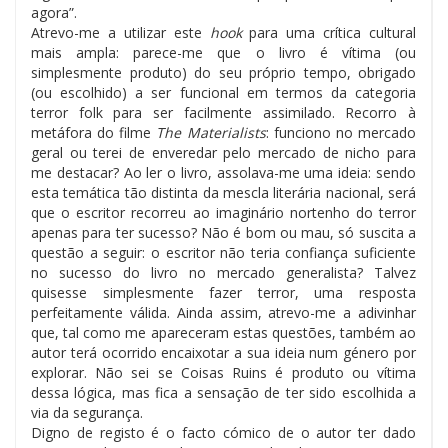
agora”.
Atrevo-me a utilizar este
hook
para uma crítica cultural
mais ampla: parece-me que o livro é vítima (ou
simplesmente produto) do seu próprio tempo, obrigado
(ou escolhido) a ser funcional em termos da categoria
terror folk para ser facilmente assimilado. Recorro à
metáfora do filme
The Materialists
: funciono no mercado
geral ou terei de enveredar pelo mercado de nicho para
me destacar? Ao ler o livro, assolava-me uma ideia: sendo
esta temática tão distinta da mescla literária nacional, será
que o escritor recorreu ao imaginário nortenho do terror
apenas para ter sucesso? Não é bom ou mau, só suscita a
questão a seguir: o escritor não teria confiança suficiente
no sucesso do livro no mercado generalista? Talvez
quisesse simplesmente fazer terror, uma resposta
perfeitamente válida. Ainda assim, atrevo-me a adivinhar
que, tal como me apareceram estas questões, também ao
autor terá ocorrido encaixotar a sua ideia num género por
explorar. Não sei se Coisas Ruins é produto ou vítima
dessa lógica, mas fica a sensação de ter sido escolhida a
via da segurança.
Digno de registo é o facto cómico de o autor ter dado