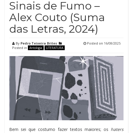
Sinais de Fumo –
Alex Couto (Suma
das Letras, 2024)
By
Pedro Teixeira Brites
Posted on
16/08/2025
Posted in
Antologia
LITERATURA
Bem sei que costumo fazer textos maiores; os
haters