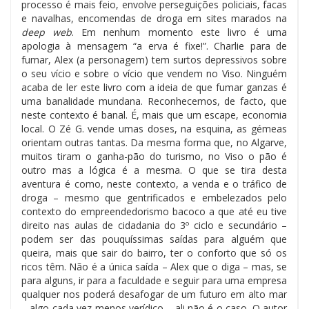
processo é mais feio, envolve perseguições policiais, facas
e navalhas, encomendas de droga em sites marados na
deep web
. Em nenhum momento este livro é uma
apologia à mensagem “a erva é fixe!”. Charlie para de
fumar, Alex (a personagem) tem surtos depressivos sobre
o seu vício e sobre o vício que vendem no Viso. Ninguém
acaba de ler este livro com a ideia de que fumar ganzas é
uma banalidade mundana. Reconhecemos, de facto, que
neste contexto é banal. É, mais que um escape, economia
local. O Zé G. vende umas doses, na esquina, as gémeas
orientam outras tantas. Da mesma forma que, no Algarve,
muitos tiram o ganha-pão do turismo, no Viso o pão é
outro mas a lógica é a mesma. O que se tira desta
aventura é como, neste contexto, a venda e o tráfico de
droga – mesmo que gentrificados e embelezados pelo
contexto do empreendedorismo bacoco a que até eu tive
direito nas aulas de cidadania do 3º ciclo e secundário –
podem ser das pouquíssimas saídas para alguém que
queira, mais que sair do bairro, ter o conforto que só os
ricos têm. Não é a única saída – Alex que o diga – mas, se
para alguns, ir para a faculdade e seguir para uma empresa
qualquer nos poderá desafogar de um futuro em alto mar
– algo cada vez menos verídico – ali não é o caso. O autor