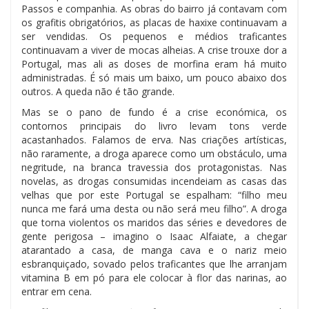
Passos e companhia. As obras do bairro já contavam com
os grafitis obrigatórios, as placas de haxixe continuavam a
ser vendidas. Os pequenos e médios traficantes
continuavam a viver de mocas alheias. A crise trouxe dor a
Portugal, mas ali as doses de morfina eram há muito
administradas. É só mais um baixo, um pouco abaixo dos
outros. A queda não é tão grande.
Mas se o pano de fundo é a crise económica, os
contornos principais do livro levam tons verde
acastanhados. Falamos de erva. Nas criações artísticas,
não raramente, a droga aparece como um obstáculo, uma
negritude, na branca travessia dos protagonistas. Nas
novelas, as drogas consumidas incendeiam as casas das
velhas que por este Portugal se espalham: “filho meu
nunca me fará uma desta ou não será meu filho”. A droga
que torna violentos os maridos das séries e devedores de
gente perigosa – imagino o Isaac Alfaiate, a chegar
atarantado a casa, de manga cava e o nariz meio
esbranquiçado, sovado pelos traficantes que lhe arranjam
vitamina B em pó para ele colocar à flor das narinas, ao
entrar em cena.