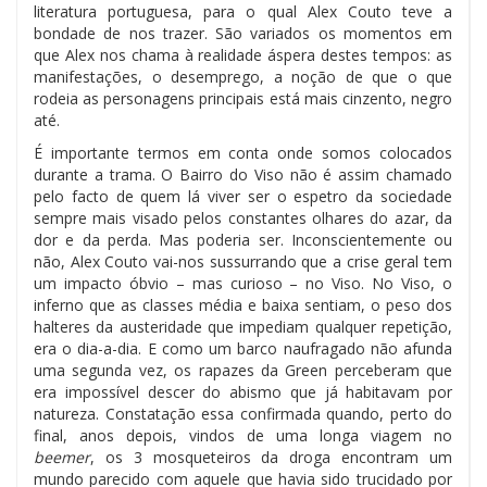
literatura portuguesa, para o qual Alex Couto teve a
bondade de nos trazer. São variados os momentos em
que Alex nos chama à realidade áspera destes tempos: as
manifestações, o desemprego, a noção de que o que
rodeia as personagens principais está mais cinzento, negro
até.
É importante termos em conta onde somos colocados
durante a trama. O Bairro do Viso não é assim chamado
pelo facto de quem lá viver ser o espetro da sociedade
sempre mais visado pelos constantes olhares do azar, da
dor e da perda. Mas poderia ser. Inconscientemente ou
não, Alex Couto vai-nos sussurrando que a crise geral tem
um impacto óbvio – mas curioso – no Viso. No Viso, o
inferno que as classes média e baixa sentiam, o peso dos
halteres da austeridade que impediam qualquer repetição,
era o dia-a-dia. E como um barco naufragado não afunda
uma segunda vez, os rapazes da Green perceberam que
era impossível descer do abismo que já habitavam por
natureza. Constatação essa confirmada quando, perto do
final, anos depois, vindos de uma longa viagem no
beemer
, os 3 mosqueteiros da droga encontram um
mundo parecido com aquele que havia sido trucidado por