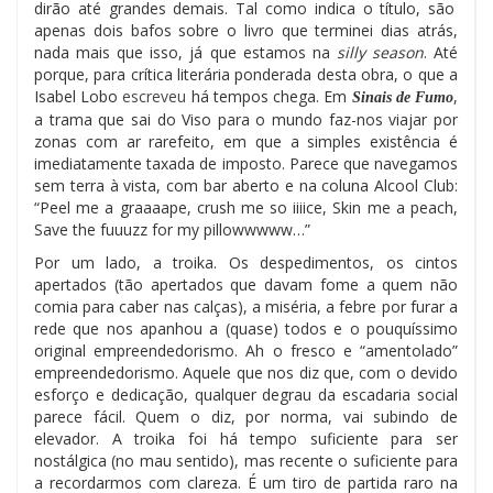
dirão até grandes demais. Tal como indica o título, são
apenas dois bafos sobre o livro que terminei dias atrás,
nada mais que isso, já que estamos na
silly season
. Até
porque, para crítica literária ponderada desta obra, o que a
Isabel Lobo
escreveu
há tempos chega. Em
,
Sinais de Fumo
a trama que sai do Viso para o mundo faz-nos viajar por
zonas com ar rarefeito, em que a simples existência é
imediatamente taxada de imposto. Parece que navegamos
sem terra à vista, com bar aberto e na coluna Alcool Club:
“Peel me a graaaape, crush me so iiiice, Skin me a peach,
Save the fuuuzz for my pillowwwww…”
Por um lado, a troika. Os despedimentos, os cintos
apertados (tão apertados que davam fome a quem não
comia para caber nas calças), a miséria, a febre por furar a
rede que nos apanhou a (quase) todos e o pouquíssimo
original empreendedorismo. Ah o fresco e “amentolado”
empreendedorismo. Aquele que nos diz que, com o devido
esforço e dedicação, qualquer degrau da escadaria social
parece fácil. Quem o diz, por norma, vai subindo de
elevador. A troika foi há tempo suficiente para ser
nostálgica (no mau sentido), mas recente o suficiente para
a recordarmos com clareza. É um tiro de partida raro na