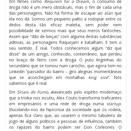
Em filmes como
Requiem for a Dream
, o consumo de
droga não é um mero obstáculo, mas o fim de cada uma
das personagens. Não há forma de escapar ao
elan
que
ela nos dá. Somos um pequeno palito a rodopiar entre os
dedos desta tão eficaz maleita, sem poder nem
possibilidade de sermos mais que seus meros fantoches.
Assim que “dão de beiças” com alguma destas substâncias
aditivas, as personagens fraquejam e batalham. E tem o
seu sentido. É real. Todos conhecemos algum “diz que
disse” de um amigo, conhecido, conterrâneo, que perdeu
no braço de ferro com a droga. O puto lingrinhas do
secundário que se tornou num carocho, que agora tem no
Linkedin “passador do bairro – giro alegrias momentâneas
que se aconchegam em mortalhas
king size
”. Nós
sabemos que é real.
Em
Sinais de Fumo
, alavancado pelo espírito modernaço
que a troika nos incutiu, Alex Couto transforma traficantes
em empresários e uma rede de droga numa
startup
.
Elucidando-nos da hipocrisia da sociedade que os rodeia,
apenas fica claro que, ao usarem o mesmo tabuleiro de
jogo de alguns políticos e pessoas de influência, também
os rapazes do bairro podem ser Don Corleones. O