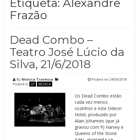
Etiqueta:
Alexandre
Frazão
Dead Combo –
Teatro José Lúcio da
Silva, 21/6/2018
By
Monica Travessa
Posted on
24/06/2018
Posted in
LP
MÚSICA
Os Dead Combo estão
cada vez menos
sozinhos e este Odeon
Hotel, produzido por
Alain Johannes (que já
gravou com PJ Harvey e
Queens of the Stone
Age), apresenta-se