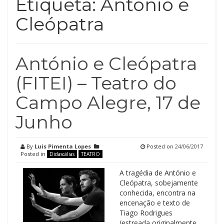
Etiqueta:
António e
Cleópatra
António e Cleópatra
(FITEI) – Teatro do
Campo Alegre, 17 de
Junho
By
Luis Pimenta Lopes
Posted on
24/06/2017
Posted in
Didascálias
TEATRO
A tragédia de António e
Cleópatra, sobejamente
conhecida, encontra na
encenação e texto de
Tiago Rodrigues
(estreada originalmente