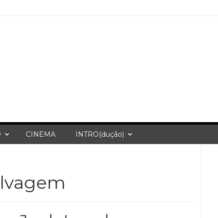
O
CINEMA
INTRO(dução)
elvagem