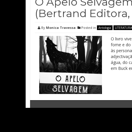
O Apelo Selvagem
(Bertrand Editora,
By
Monica Travessa
Posted in
Antologia
LITERATURA
O livro viv
fome e do 
às persona
adjectivaçã
água, do c
em Buck em