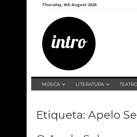
Skip
Thursday, 6th August 2026
to
content
MÚSICA
LITERATURA
TEATR
Etiqueta:
Apelo S