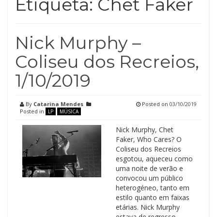
Etiqueta:
Chet Faker
Nick Murphy –
Coliseu dos Recreios,
1/10/2019
By
Catarina Mendes
Posted on
03/10/2019
Posted in
LP
MÚSICA
Nick Murphy, Chet
Faker, Who Cares? O
Coliseu dos Recreios
esgotou, aqueceu como
uma noite de verão e
convocou um público
heterogéneo, tanto em
estilo quanto em faixas
etárias. Nick Murphy
estava de regresso.