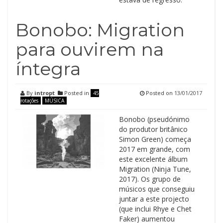
Bonobo: Migration
para ouvirem na
íntegra
By
intropt
Posted in
Posted on
13/01/2017
45
rotações
MÚSICA
Bonobo (pseudónimo
do produtor britânico
Simon Green) começa
2017 em grande, com
este excelente álbum
Migration (Ninja Tune,
2017). Os grupo de
músicos que conseguiu
juntar a este projecto
(que inclui Rhye e Chet
Faker) aumentou