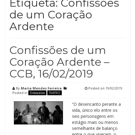
Etiqueta:
Confissões
de um Coração
Ardente
Confissões de um
Coração Ardente –
CCB, 16/02/2019
By
Maria Mendes Ferreira
Posted on
19/02/2019
Posted in
Didascálias
TEATRO
“O desencanto perante a
vida, único elo entre os
seis personagens em
estágio mais ou menos
semelhante de balanço
entre o que viveram, o