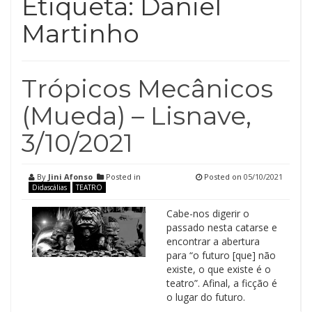
Etiqueta:
Daniel
Martinho
Trópicos Mecânicos
(Mueda) – Lisnave,
3/10/2021
By
Jini Afonso
Posted in
Posted on
05/10/2021
Didascálias
TEATRO
Cabe-nos digerir o
passado nesta catarse e
encontrar a abertura
para “o futuro [que] não
existe, o que existe é o
teatro”. Afinal, a ficção é
o lugar do futuro.