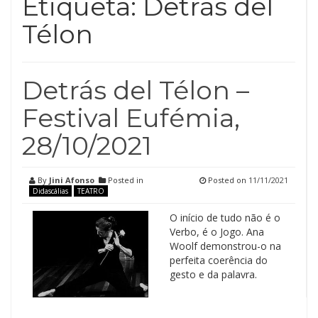
Etiqueta:
Detrás del
Télon
Detrás del Télon –
Festival Eufémia,
28/10/2021
By
Jini Afonso
Posted in
Posted on
11/11/2021
Didascálias
TEATRO
O início de tudo não é o
Verbo, é o Jogo. Ana
Woolf demonstrou-o na
perfeita coerência do
gesto e da palavra.