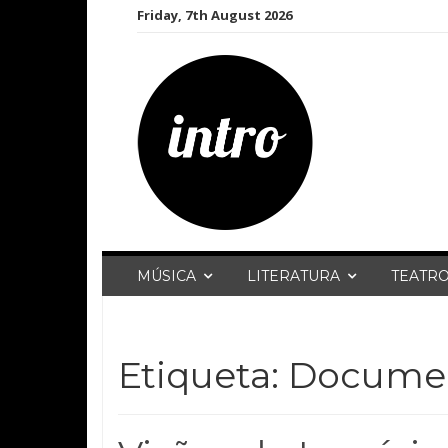
Skip
Friday, 7th August 2026
to
content
MÚSICA
LITERATURA
TEATR
Etiqueta:
Documen