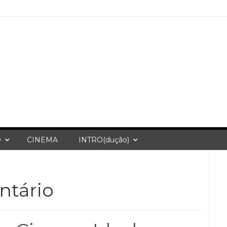
O
CINEMA
INTRO(dução)
tário