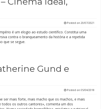
 – Cinema Ideal,
Posted on
20/07/2021
mpério é um elogio ao estudo científico. Constitui uma
rsiva contra o branqueamento da história e a repetida
o que se segue.
Catherine Gund e
Posted on
05/04/2018
que ser mais forte, mais macho que os machos, e mais
 todos os outros cantores», comenta um dos
ntes. Numa sociedade homofóbica, misógina e patriarcal,