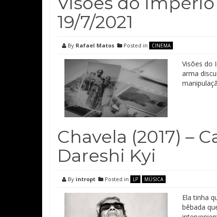
Visões do Império
19/7/2021
By
Rafael Matos
Posted in
CINEMA
Visões do I
arma discu
manipulaçã
Chavela (2017) – 
Dareshi Kyi
By
intropt
Posted in
LP
MÚSICA
Ela tinha 
bêbada que
intervenie