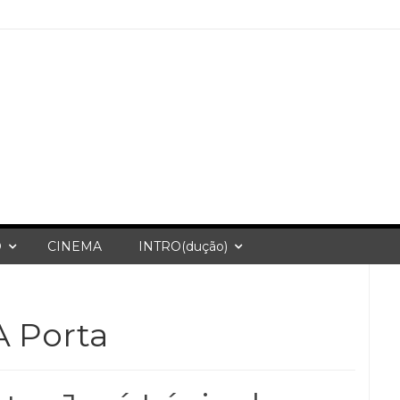
O
CINEMA
INTRO(dução)
A Porta