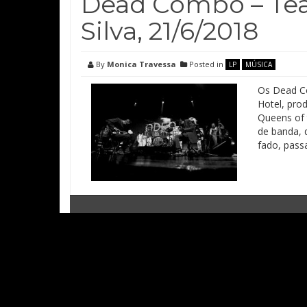
Dead Combo – Tea
Silva, 21/6/2018
By
Monica Travessa
Posted in
LP
MÚSICA
Os Dead C
Hotel, pro
Queens of 
de banda, q
fado, pass