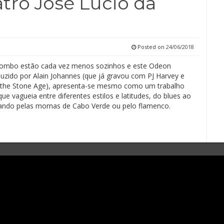
tro José Lúcio da
Posted on
24/06/2018
ombo estão cada vez menos sozinhos e este Odeon
duzido por Alain Johannes (que já gravou com PJ Harvey e
the Stone Age), apresenta-se mesmo como um trabalho
ue vagueia entre diferentes estilos e latitudes, do blues ao
ando pelas mornas de Cabo Verde ou pelo flamenco.