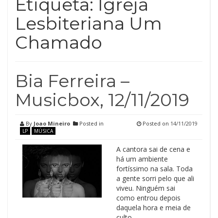
Etiqueta:
Igreja
Lesbiteriana Um
Chamado
Bia Ferreira –
Musicbox, 12/11/2019
By
Joao Mineiro
Posted in
Posted on
14/11/2019
LP
MÚSICA
A cantora sai de cena e
há um ambiente
fortíssimo na sala. Toda
a gente sorri pelo que ali
viveu. Ninguém sai
como entrou depois
daquela hora e meia de
culto.