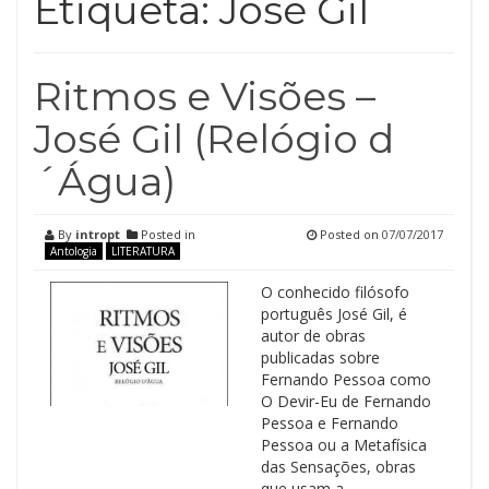
Etiqueta:
José Gil
Ritmos e Visões –
José Gil (Relógio d
´Água)
By
intropt
Posted in
Posted on
07/07/2017
Antologia
LITERATURA
O conhecido filósofo
português José Gil, é
autor de obras
publicadas sobre
Fernando Pessoa como
O Devir-Eu de Fernando
Pessoa e Fernando
Pessoa ou a Metafísica
das Sensações, obras
que usam a