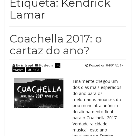
Etiqueta:
Kendrick
Lamar
Coachella 2017: o
cartaz do ano?
By
intropt
Posted in
Posted on
04/01/2017
45
rotações
MÚSICA
Finalmente chegou um
dos dias mais esperados
do ano para os
melómanos amantes do
pop mundial: a anúncio
do alinhamento final
para o Coachella 2017.
Verdadeira cidade
musical, este ano
localizada no Empire