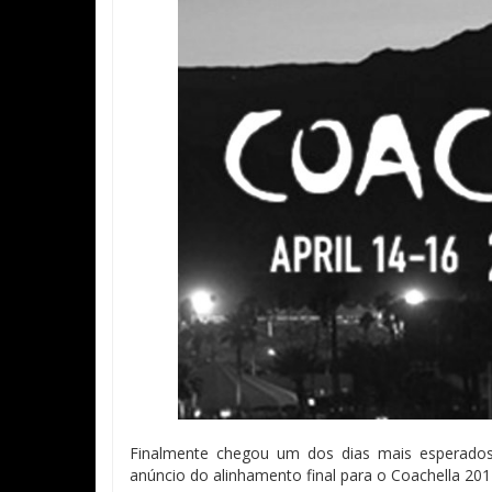
Finalmente chegou um dos dias mais esperado
anúncio do alinhamento final para o Coachella 201