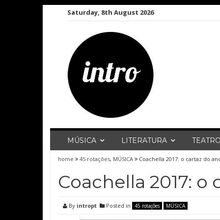
Skip
Saturday, 8th August 2026
to
content
MÚSICA
LITERATURA
TEATR
home
45 rotações
,
MÚSICA
Coachella 2017: o cartaz do an
Coachella 2017: o 
By
intropt
Posted in
45 rotações
MÚSICA