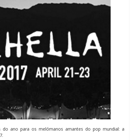
s do ano para os melómanos amantes do pop mundial: a
7.