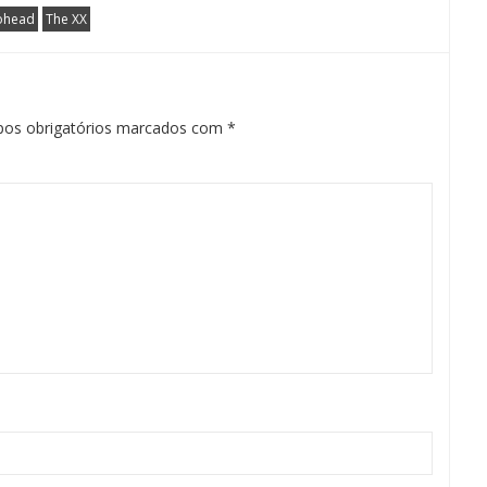
ohead
The XX
os obrigatórios marcados com
*