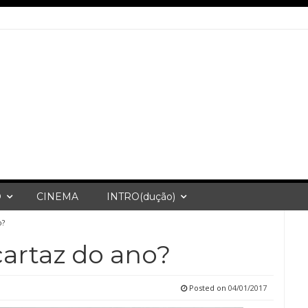
O
CINEMA
INTRO(dução)
o?
cartaz do ano?
Posted on
04/01/2017