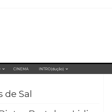
O
CINEMA
INTRO(dução)
 de Sal