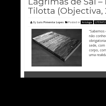
Lágrimas de Sal – 
Tilotta (Objectiva,
By
Luis Pimenta Lopes
Posted in
Antologia
LITERAT
“Sabemos d
não conhec
obrigatori
sede, com 
corpo, com
uma realid