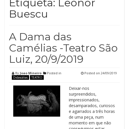
Etiqueta:
Leonor
Buescu
A Dama das
Camélias -Teatro São
Luiz, 20/9/2019
By
Joao Mineiro
Posted in
Posted on
24/09/2019
Didascálias
TEATRO
Deixar-nos
surpreendidos,
impressionados,
desamparados, curiosos
e agarrados a três horas
de uma peça, num
momento em que não
conseguimos estar