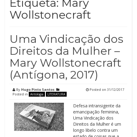
Etiqueta:
Mary
Wollstonecraft
Uma Vindicação dos
Direitos da Mulher –
Mary Wollstonecraft
(Antígona, 2017)
By
Hugo Pinto Santos
Posted on
31/12/2017
Posted in
Antologia
LITERATURA
Defesa intransigente da
emancipação feminina,
Uma Vindicação dos
Direitos da Mulher é um
longo libelo contra um
estado de coisas que a