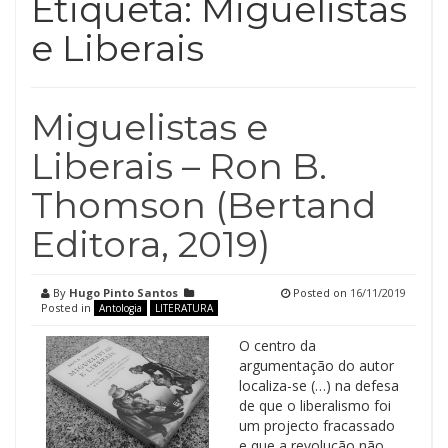
Etiqueta:
Miguelistas
e Liberais
Miguelistas e
Liberais – Ron B.
Thomson (Bertand
Editora, 2019)
By
Hugo Pinto Santos
Posted on
16/11/2019
Posted in
Antologia
LITERATURA
O centro da
argumentação do autor
localiza-se (…) na defesa
de que o liberalismo foi
um projecto fracassado
e que a revolução não