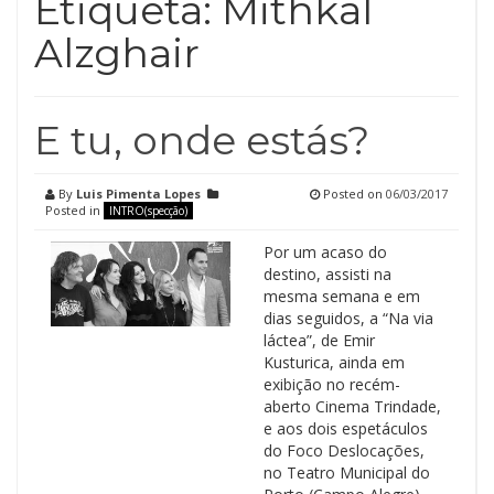
Etiqueta:
Mithkal
Alzghair
E tu, onde estás?
By
Luis Pimenta Lopes
Posted on
06/03/2017
Posted in
INTRO(specção)
Por um acaso do
destino, assisti na
mesma semana e em
dias seguidos, a “Na via
láctea”, de Emir
Kusturica, ainda em
exibição no recém-
aberto Cinema Trindade,
e aos dois espetáculos
do Foco Deslocações,
no Teatro Municipal do