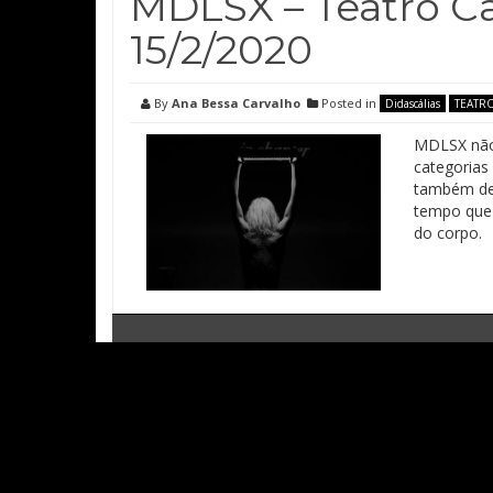
MDLSX – Teatro Ca
15/2/2020
By
Ana Bessa Carvalho
Posted in
Didascálias
TEATR
MDLSX não 
categorias
também de 
tempo que 
do corpo.