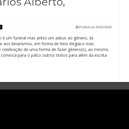
rlos Alberto,
Posted on
20/02/2020
O
é um funeral mas antes um adeus ao género, às
 e aos binarismos, em forma de hino elegíaco mas
celebração de uma forma de fazer género(s), ao mesmo
convoca para o palco outros textos para além da escrita