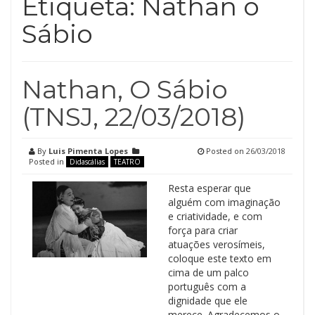
Etiqueta:
Nathan o
Sábio
Nathan, O Sábio
(TNSJ, 22/03/2018)
By
Luis Pimenta Lopes
Posted on
26/03/2018
Posted in
Didascálias
TEATRO
Resta esperar que
alguém com imaginação
e criatividade, e com
força para criar
atuações verosímeis,
coloque este texto em
cima de um palco
português com a
dignidade que ele
merece. Agradecemos o