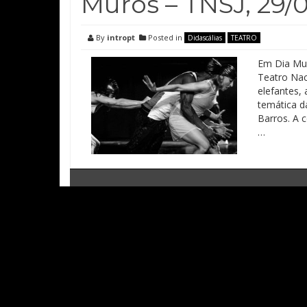
Muros – TNSJ, 29/
By
intropt
Posted in
Didascálias
TEATRO
Em Dia Mun
Teatro Nac
elefantes,
temática d
Barros. A 
…