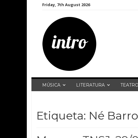
Skip
Friday, 7th August 2026
to
content
MÚSICA
LITERATURA
TEATR
Etiqueta:
Né Barro