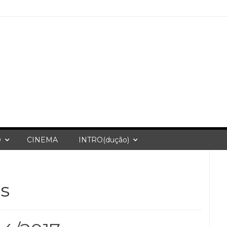
O
CINEMA
INTRO(dução)
s