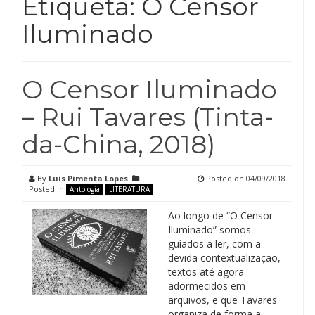
Etiqueta:
O Censor
Iluminado
O Censor Iluminado
– Rui Tavares (Tinta-
da-China, 2018)
By
Luis Pimenta Lopes
Posted on
04/09/2018
Posted in
Antologia
LITERATURA
Ao longo de “O Censor
Iluminado” somos
guiados a ler, com a
devida contextualização,
textos até agora
adormecidos em
arquivos, e que Tavares
organiza de forma a