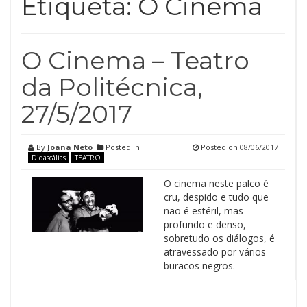
Etiqueta:
O Cinema
O Cinema – Teatro
da Politécnica,
27/5/2017
By
Joana Neto
Posted in
Posted on
08/06/2017
Didascálias
TEATRO
O cinema neste palco é
cru, despido e tudo que
não é estéril, mas
profundo e denso,
sobretudo os diálogos, é
atravessado por vários
buracos negros.