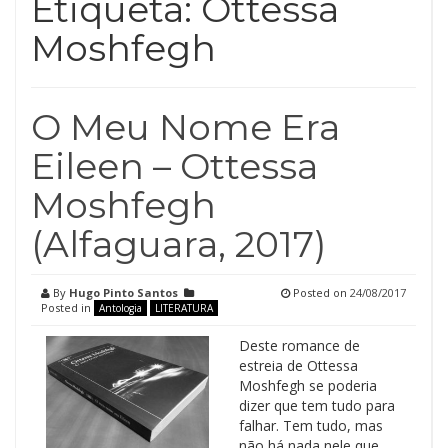
Etiqueta:
Ottessa
Moshfegh
O Meu Nome Era
Eileen – Ottessa
Moshfegh
(Alfaguara, 2017)
By
Hugo Pinto Santos
Posted on
24/08/2017
Posted in
Antologia
LITERATURA
Deste romance de
estreia de Ottessa
Moshfegh se poderia
dizer que tem tudo para
falhar. Tem tudo, mas
não há nada nele que