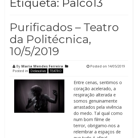
Etiqueta:
Palco13
Purificados – Teatro
da Politécnica,
10/5/2019
By
Maria Mendes Ferreira
Posted on
14/05/2019
Posted in
Didascálias
TEATRO
Entre cenas, sentimos o
coração acelerado, a
respiração alterada e
somos genuinamente
arrastados pela vivência
do medo. Tal qual como
num bom filme de
terror, obrigamo-nos a
relembrar a espaços de
que tudo é afinal