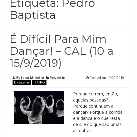
Etiqueta:
Pedro
Baptista
É Difícil Para Mim
Dançar! – CAL (10 a
15/9/2019)
By
Joao Mineiro
Posted in
Posted on
10/09/2019
Didascálias
TEATRO
Porque correm, então,
aquelas pessoas?
Porque continuam a
dançar? Porque a corrida
e a dança é o que resta
de si e do que são umas
às outras.