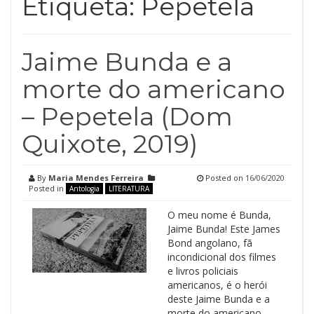
Etiqueta:
Pepetela
Jaime Bunda e a
morte do americano
– Pepetela (Dom
Quixote, 2019)
By
Maria Mendes Ferreira
Posted on
16/06/2020
Posted in
Antologia
LITERATURA
O meu nome é Bunda,
Jaime Bunda! Este James
Bond angolano, fã
incondicional dos filmes
e livros policiais
americanos, é o herói
deste Jaime Bunda e a
morte do americano