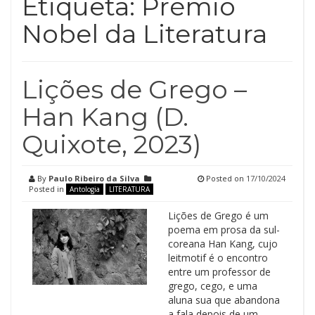
Etiqueta:
Prémio
Nobel da Literatura
Lições de Grego –
Han Kang (D.
Quixote, 2023)
By
Paulo Ribeiro da Silva
Posted on
17/10/2024
Posted in
Antologia
LITERATURA
Lições de Grego é um
poema em prosa da sul-
coreana Han Kang, cujo
leitmotif é o encontro
entre um professor de
grego, cego, e uma
aluna sua que abandona
a fala depois de um