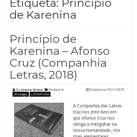
Etiqueta:
Princípio
de Karenina
Princípio de
Karenina – Afonso
Cruz (Companhia
Letras, 2018)
By
Joana Aroso
Posted in
Posted on
05/11/2019
Antologia
LITERATURA
A Companhia das Letras
traz-nos este livro em
que Afonso Cruz nos
obriga a mergulhar na
nossa humanidade, nos
mais elementares