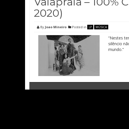
Vaiapraia – 100% C
2020)
By
Joao Mineiro
Posted in
LP
MÚSICA
“Nestes te
silêncio n
mundo.”