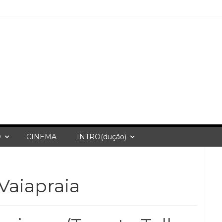
O
CINEMA
INTRO(dução)
Vaiapraia