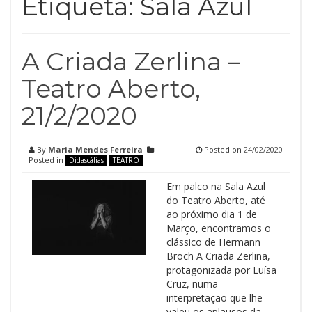
Etiqueta:
Sala Azul
A Criada Zerlina –
Teatro Aberto,
21/2/2020
By
Maria Mendes Ferreira
Posted on
24/02/2020
Posted in
Didascálias
TEATRO
Em palco na Sala Azul
do Teatro Aberto, até
ao próximo dia 1 de
Março, encontramos o
clássico de Hermann
Broch A Criada Zerlina,
protagonizada por Luísa
Cruz, numa
interpretação que lhe
valeu os aplausos da