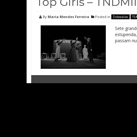
Top Girls – TNDMII
By
Maria Mendes Ferreira
Posted in
Didascálias
TE
Sete grand
estupenda,
passam nu