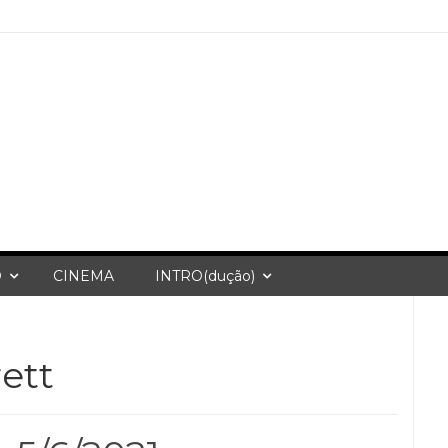
O
CINEMA
INTRO(dução)
rett