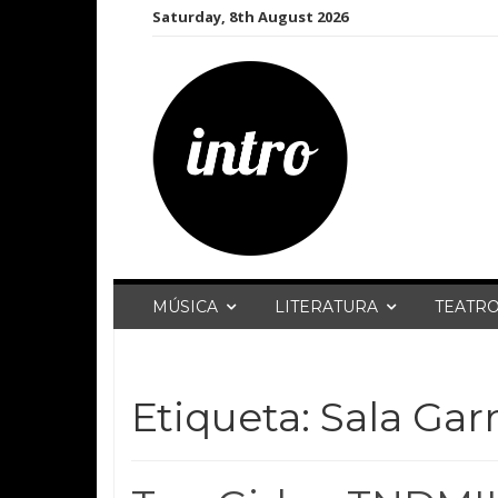
Skip
Saturday, 8th August 2026
to
content
MÚSICA
LITERATURA
TEATR
Etiqueta:
Sala Gar